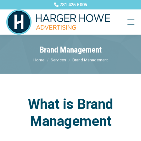
781.425.5005
Brand Management
You are here:
Home
Services
Brand Management
What is Brand
Management