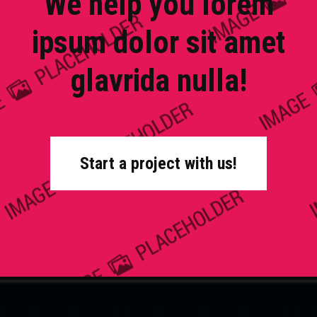
We help you lorem
ipsum dolor sit amet
glavrida nulla!
Start a project with us!